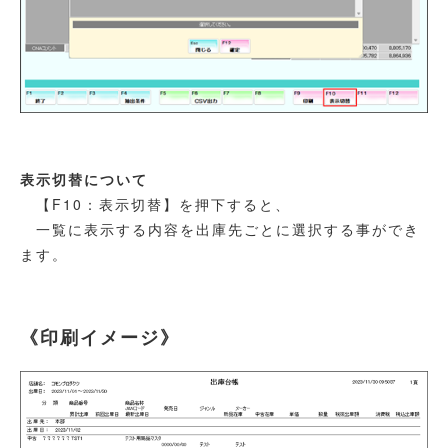
表示切替について
【F10：表示切替】を押下すると、
一覧に表示する内容を出庫先ごとに選択する事ができ
ます。
《印刷イメージ》