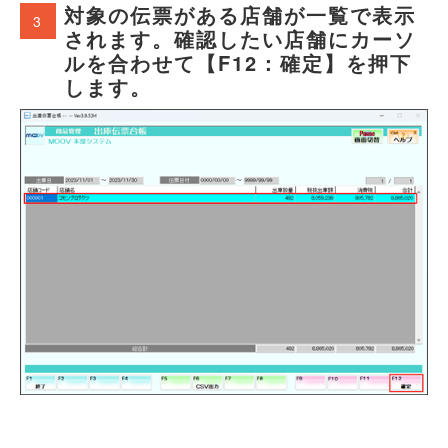
対象の伝票がある店舗が一覧で表示
3
されます。確認したい店舗にカーソ
ルを合わせて【F12：確定】を押下
します。