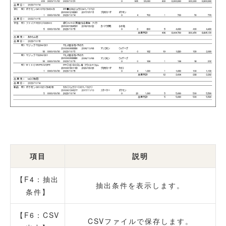
項目
説明
【F4：抽出
抽出条件を表示します。
条件】
【F6：CSV
CSVファイルで保存します。