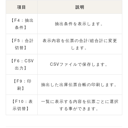
項目
説明
【F4：抽出
抽出条件を表示します。
条件】
【F5：合計
表示内容を伝票の合計/総合計に変更
切替】
します。
【F6：CSV
CSVファイルで保存します。
出力】
【F9：印
抽出した出庫伝票台帳の印刷します。
刷】
【F10：表
一覧に表示する内容を伝票ごとに選択
示切替】
する事ができます。