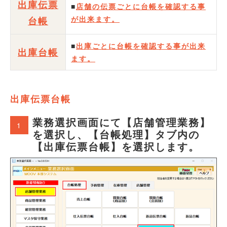
出庫伝票
■
店舗の伝票ごとに台帳を確認する事
が出来ます。
台帳
■
出庫ごとに台帳を確認する事が出来
出庫台帳
ます。
出庫伝票台帳
業務選択画面にて【店舗管理業務】
1
を選択し、【台帳処理】タブ内の
【出庫伝票台帳】を選択します。