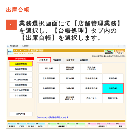
出庫台帳
業務選択画面にて【店舗管理業務】
1
を選択し、【台帳処理】タブ内の
【出庫台帳】を選択します。